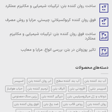
ساخت روان کننده بتن: ترکیبات شیمیایی و مکانیزم عملکرد
07
مه
هیچ
دیدگاهی
برای
ثبت
فوق روان کننده کربوکسیلاتی: چیستی، مزایا و روش مصرف
03
ساخت
نشده
مه
روان
هیچ
کننده
دیدگاهی
بتن:
برای
ثبت
ساخت فوق روان کننده بتن: ترکیبات شیمیایی و مکانیزم
ترکیبات
30
فوق
نشده
شیمیایی
آوریل
عملکرد
روان
و
کننده
مکانیزم
هیچ
کربوکسیلاتی:
عملکرد
دیدگاهی
چیستی،
تاثیر پوزولان در بتن: بررسی انواع، مزایا و معایب
27
برای
ثبت
مزایا
ساخت
آوریل
نشده
و
هیچ
فوق
روش
دیدگاهی
روان
مصرف
برای
ثبت
کننده
تاثیر
نشده
بتن:
دسته‌های محصولات
پوزولان
ترکیبات
در
شیمیایی
بتن:
و
بررسی
مکانیزم
انواع،
آب بند کننده بتن
آب بند کننده سطح
ابر روان کننده بتن
اسپیسر
عملکرد
مزایا
و
اسپیسر بتنی
افزودنی بتن
الیاف بتن
ترمیم کننده بتن
حباب هواساز
معایب
دوغاب و ژل میکروسیلیس بتن
دیرگیر کننده بتن
رزین سنگ مصنوعی
روان کننده بتن
روغن قالب بتن
ضد یخ بتن
فوق روان کننده بتن