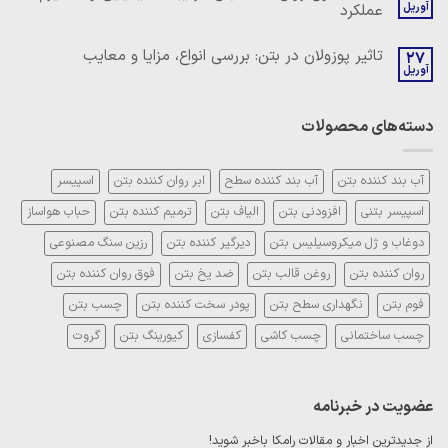
شیمیایی
آوریل
عملکرد
روان
و
کننده
مکانیزم
هیچ
کربوکسیلاتی:
عملکرد
دیدگاهی
چیستی،
تاثیر پوزولان در بتن: بررسی انواع، مزایا و معایب
27
برای
ثبت
مزایا
ساخت
آوریل
نشده
و
هیچ
فوق
روش
دیدگاهی
روان
مصرف
برای
ثبت
کننده
تاثیر
نشده
بتن:
دسته‌های محصولات
پوزولان
ترکیبات
در
شیمیایی
بتن:
و
بررسی
مکانیزم
انواع،
آب بند کننده بتن
آب بند کننده سطح
ابر روان کننده بتن
اسپیسر
عملکرد
مزایا
و
اسپیسر بتنی
افزودنی بتن
الیاف بتن
ترمیم کننده بتن
حباب هواساز
معایب
دوغاب و ژل میکروسیلیس بتن
دیرگیر کننده بتن
رزین سنگ مصنوعی
روان کننده بتن
روغن قالب بتن
ضد یخ بتن
فوق روان کننده بتن
فوم بتن
نگهداری سطح بتن
پودر سخت کننده بتن
چسب بتن
چسب ساختمانی
چسب کاشی
کفسازی
کیورینگ بتن
گروت
عضویت در خبرنامه
از جدیدترین اخبار و مقالات رامکا باخبر شوید!