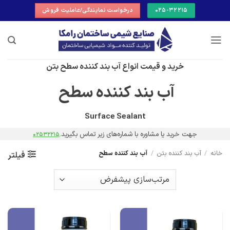
Ski
025-32215
درخواست نمایندگی/عاملیت فروش
t
conten
خرید و قیمت انواع آب بند کننده سطح بتن
آب بند کننده سطح
Surface Sealant
جهت خرید یا مشاوره با شماره‌های
زیر
تماس بگیرید.
02532215
خانه
/
آب بند کننده بتن
/
آب بند کننده سطح
فیلتر