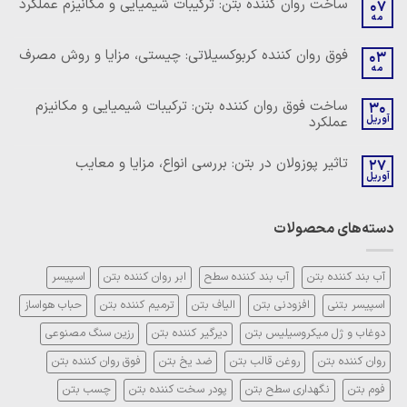
ساخت روان کننده بتن: ترکیبات شیمیایی و مکانیزم عملکرد
07
مه
هیچ
دیدگاهی
برای
ثبت
فوق روان کننده کربوکسیلاتی: چیستی، مزایا و روش مصرف
03
ساخت
نشده
مه
روان
هیچ
کننده
دیدگاهی
بتن:
برای
ثبت
ساخت فوق روان کننده بتن: ترکیبات شیمیایی و مکانیزم
ترکیبات
30
فوق
نشده
شیمیایی
آوریل
عملکرد
روان
و
کننده
مکانیزم
هیچ
کربوکسیلاتی:
عملکرد
دیدگاهی
چیستی،
تاثیر پوزولان در بتن: بررسی انواع، مزایا و معایب
27
برای
ثبت
مزایا
ساخت
آوریل
نشده
و
هیچ
فوق
روش
دیدگاهی
روان
مصرف
برای
ثبت
کننده
تاثیر
نشده
بتن:
دسته‌های محصولات
پوزولان
ترکیبات
در
شیمیایی
بتن:
و
بررسی
مکانیزم
انواع،
آب بند کننده بتن
آب بند کننده سطح
ابر روان کننده بتن
اسپیسر
عملکرد
مزایا
و
اسپیسر بتنی
افزودنی بتن
الیاف بتن
ترمیم کننده بتن
حباب هواساز
معایب
دوغاب و ژل میکروسیلیس بتن
دیرگیر کننده بتن
رزین سنگ مصنوعی
روان کننده بتن
روغن قالب بتن
ضد یخ بتن
فوق روان کننده بتن
فوم بتن
نگهداری سطح بتن
پودر سخت کننده بتن
چسب بتن