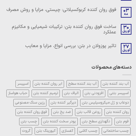
دیدگاهی
برای
ثبت
فوق روان کننده کربوکسیلاتی: چیستی، مزایا و روش مصرف
03
ساخت
نشده
مه
روان
هیچ
کننده
دیدگاهی
بتن:
برای
ثبت
ساخت فوق روان کننده بتن: ترکیبات شیمیایی و مکانیزم
ترکیبات
30
فوق
نشده
شیمیایی
آوریل
عملکرد
روان
و
کننده
مکانیزم
هیچ
کربوکسیلاتی:
عملکرد
دیدگاهی
چیستی،
تاثیر پوزولان در بتن: بررسی انواع، مزایا و معایب
27
برای
ثبت
مزایا
ساخت
آوریل
نشده
و
هیچ
فوق
روش
دیدگاهی
روان
مصرف
برای
ثبت
کننده
تاثیر
نشده
بتن:
دسته‌های محصولات
پوزولان
ترکیبات
در
شیمیایی
بتن:
و
بررسی
مکانیزم
انواع،
آب بند کننده بتن
آب بند کننده سطح
ابر روان کننده بتن
اسپیسر
عملکرد
مزایا
و
اسپیسر بتنی
افزودنی بتن
الیاف بتن
ترمیم کننده بتن
حباب هواساز
معایب
دوغاب و ژل میکروسیلیس بتن
دیرگیر کننده بتن
رزین سنگ مصنوعی
روان کننده بتن
روغن قالب بتن
ضد یخ بتن
فوق روان کننده بتن
فوم بتن
نگهداری سطح بتن
پودر سخت کننده بتن
چسب بتن
چسب ساختمانی
چسب کاشی
کفسازی
کیورینگ بتن
گروت