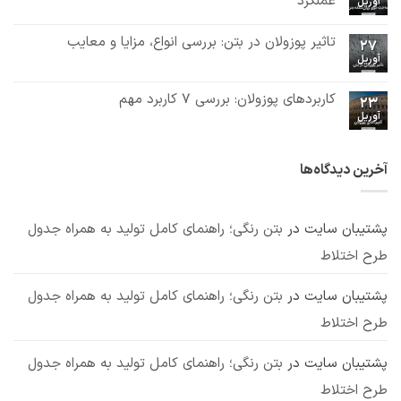
عملکرد
آوریل
روان
و
هیچ
کننده
مکانیزم
دیدگاهی
کربوکسیلاتی:
عملکرد
تاثیر پوزولان در بتن: بررسی انواع، مزایا و معایب
برای
ثبت
چیستی،
27
ساخت
مزایا
نشده
آوریل
هیچ
فوق
و
دیدگاهی
روان
روش
برای
ثبت
کننده
مصرف
تاثیر
نشده
کاربردهای پوزولان: بررسی 7 کاربرد مهم
بتن:
23
پوزولان
ترکیبات
آوریل
در
هیچ
شیمیایی
بتن:
دیدگاهی
و
برای
ثبت
بررسی
مکانیزم
کاربردهای
نشده
انواع،
عملکرد
پوزولان:
مزایا
آخرین دیدگاه‌ها
بررسی
و
7
معایب
کاربرد
مهم
پشتیبان سایت
در
بتن رنگی؛ راهنمای کامل تولید به همراه جدول
طرح اختلاط
پشتیبان سایت
در
بتن رنگی؛ راهنمای کامل تولید به همراه جدول
طرح اختلاط
پشتیبان سایت
در
بتن رنگی؛ راهنمای کامل تولید به همراه جدول
طرح اختلاط