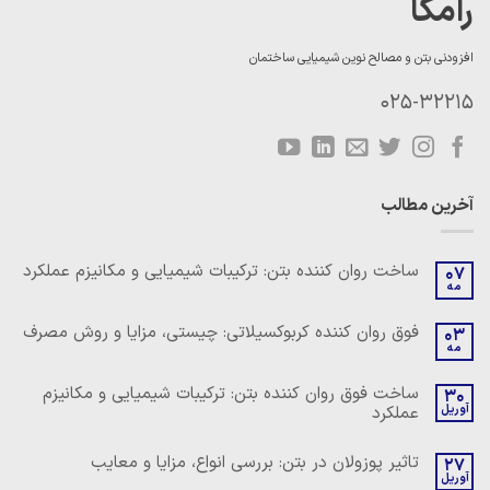
رامکا
افزودنی بتن و مصالح نوین شیمیایی ساختمان
025-32215
آخرین مطالب
ساخت روان کننده بتن: ترکیبات شیمیایی و مکانیزم عملکرد
07
مه
هیچ
دیدگاهی
برای
ثبت
فوق روان کننده کربوکسیلاتی: چیستی، مزایا و روش مصرف
03
ساخت
نشده
مه
روان
هیچ
کننده
دیدگاهی
بتن:
برای
ثبت
ساخت فوق روان کننده بتن: ترکیبات شیمیایی و مکانیزم
ترکیبات
30
فوق
نشده
شیمیایی
آوریل
عملکرد
روان
و
کننده
مکانیزم
هیچ
کربوکسیلاتی:
عملکرد
دیدگاهی
چیستی،
تاثیر پوزولان در بتن: بررسی انواع، مزایا و معایب
27
برای
ثبت
مزایا
ساخت
آوریل
نشده
و
هیچ