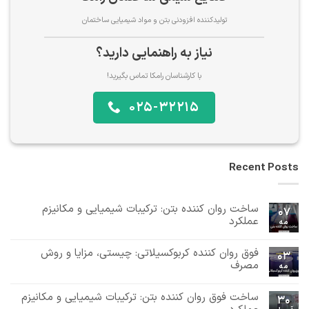
تولیدکننده افزودنی بتن و مواد شیمیایی ساختمان
نیاز به راهنمایی دارید؟
با کارشناسان رامکا تماس بگیرید!
025-32215
Recent Posts
ساخت روان کننده بتن: ترکیبات شیمیایی و مکانیزم
07
عملکرد
مه
هیچ
دیدگاهی
فوق روان کننده کربوکسیلاتی: چیستی، مزایا و روش
برای
ثبت
03
ساخت
نشده
مصرف
مه
روان
هیچ
کننده
بتن:
دیدگاهی
ساخت فوق روان کننده بتن: ترکیبات شیمیایی و مکانیزم
برای
ثبت
ترکیبات
30
فوق
نشده
شیمیایی