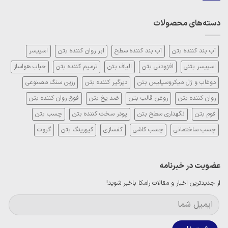
فوق
روش
دیدگاهی
روان
مصرف
برای
ثبت
کننده
تاثیر
نشده
بتن:
دسته‌های محصولات
پوزولان
ترکیبات
در
شیمیایی
بتن:
و
بررسی
مکانیزم
انواع،
آب بند کننده بتن
آب بند کننده سطح
ابر روان کننده بتن
اسپیسر
عملکرد
مزایا
و
اسپیسر بتنی
افزودنی بتن
الیاف بتن
ترمیم کننده بتن
حباب هواساز
معایب
دوغاب و ژل میکروسیلیس بتن
دیرگیر کننده بتن
رزین سنگ مصنوعی
روان کننده بتن
روغن قالب بتن
ضد یخ بتن
فوق روان کننده بتن
فوم بتن
نگهداری سطح بتن
پودر سخت کننده بتن
چسب بتن
چسب ساختمانی
چسب کاشی
کفسازی
کیورینگ بتن
گروت
عضویت در خبرنامه
از جدیدترین اخبار و مقالات رامکا باخبر شوید!