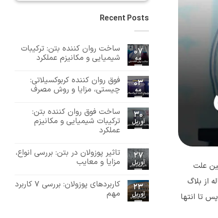
Recent Posts
ساخت روان کننده بتن: ترکیبات
07
شیمیایی و مکانیزم عملکرد
مه
هیچ
دیدگاهی
فوق روان کننده کربوکسیلاتی:
برای
ثبت
03
ساخت
نشده
چیستی، مزایا و روش مصرف
مه
روان
کننده
هیچ
بتن:
دیدگاهی
ساخت فوق روان کننده بتن:
برای
ترکیبات
ثبت
30
فوق
شیمیایی
نشده
ترکیبات شیمیایی و مکانیزم
آوریل
و
روان
عملکرد
کننده
مکانیزم
عملکرد
کربوکسیلاتی:
هیچ
چیستی،
دیدگاهی
مزایا
تاثیر پوزولان در بتن: بررسی انواع،
برای
ثبت
27
و
ساخت
نشده
مزایا و معایب
آوریل
روش
ین علت
فوق
مصرف
روان
هیچ
کننده
دیدگاهی
ه از بلاگ
کاربردهای پوزولان: بررسی 7 کاربرد
برای
بتن:
ثبت
23
تاثیر
ترکیبات
نشده
مهم
آوریل
پس تا انتها
پوزولان
شیمیایی
و
در
هیچ
بتن:
مکانیزم
دیدگاهی
برای
بررسی
عملکرد
ثبت