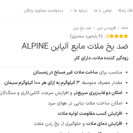
لاگ رامکا
تماس با ما
درباره ما
درخواست مشاوره رایگان
خانه
/
افزودنی بتن
/
ضد یخ بتن
(
6
بازخورد مشتری)
6
امتیازدهی
ضد یخ ملات مایع آلپاین ALPINE
4.33
از 5
در
زودگیر کننده‌ ملات، دارای کلر
امتیازدهی
مشتری
مناسب برای
ساخت ملات غیر مسلح در زمستان
مقدار مصرف متوسط:
3 کیلوگرم به ازای هر 100 کیلوگرم سیمان
امکان دوغاب‌ریزی سریع‌تر
و افزایش سرعت کاشی‌کاری و سنگ‌کار
امکان ساخت ملات بنایی در هوای سرد
افزایش کسب مقاومت اولیه ملات
افزایش دمای ملات
و جلوگیری از یخ زدن ملات