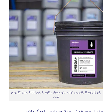
پاور ژل اومگا پلاس در تولید بتن بسیار مقاوم یا بتن HSC بسیار کاربردی
است.
مقدار مصرف ژل میکروسیلیس اومگا پلاس