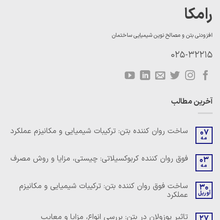
رامکا
افزودنی بتن و مصالح نوین شیمیایی ساختمان
025-32215
آخرین مطالب
ساخت روان کننده بتن: ترکیبات شیمیایی و مکانیزم عملکرد
07
مه
هیچ
دیدگاهی
برای
ثبت
فوق روان کننده کربوکسیلاتی: چیستی، مزایا و روش مصرف
03
ساخت
نشده
مه
روان
هیچ
کننده
دیدگاهی
بتن:
برای
ثبت
ساخت فوق روان کننده بتن: ترکیبات شیمیایی و مکانیزم
ترکیبات
30
فوق
نشده
شیمیایی
آوریل
عملکرد
روان
و
کننده
مکانیزم
هیچ
کربوکسیلاتی:
عملکرد
دیدگاهی
چیستی،
تاثیر پوزولان در بتن: بررسی انواع، مزایا و معایب
27
برای
ثبت
مزایا