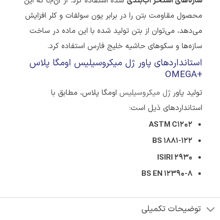
سازه‌های استخر آب‌بندی
شده استفاده کرد. از آن‌جا که این
محصول مقاومت بتن را در برابر یون سولفات و کلر افزایش
می‌دهد، می‌توان از بتن تولید شده با این ماده در ساخت
سازه‌ها و سکوهای حاشیه خلیج فارس استفاده کرد.
استانداردهای پاور ژل میکروسیلیس اومگا پلاس
OMEGA+
تولید پاور
ژل میکروسیلیس
اومگا پلاس، مطابق با
استانداردهای ذیل است:
ASTM C1202
BS 1881-122
ISIRI 2930
BS EN 12390-8
توضیحات تکمیلی