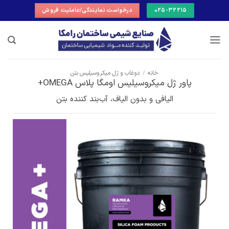
Ski
025-32215
درخواست نمایندگی/عاملیت فروش
t
conten
خانه
/
دوغاب و ژل میکروسیلیس بتن
پاور ژل میکروسیلیس اومگا پلاس OMEGA+
الیافی و بدون الیاف، آب‌بند کننده بتن