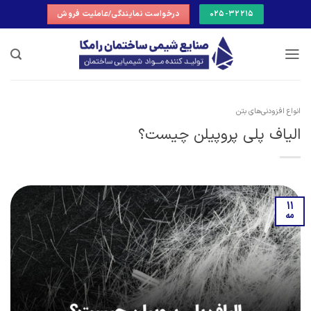
Ski
025-32215
درخواست نمایندگی/عاملیت فروش
t
conten
انواع افزودنی‌های بتن
الیاف پلی پروپیلن چیست؟
11
مه