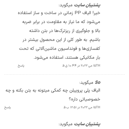
پشتیبان سایت
میگوید:
خیر! الیاف PP زمانی در ساخت و ساز استفاده
می‌شود که ما نیاز به مقاومت در برابر ضربه
بالا و جلوگیری از ریزترک‌ها در بتن داشته
باشیم. به طور کلی از این محصول بیشتر در
کفسازی‌ها و فونداسیون ماشین‌آلاتی که تحت
بار مکانیکی هستند، استفاده می‌شود.
15TH می 2022 در 10:44 ق.ظ
پاسخ
So
میگوید:
الیاف پلی پروپیلن چه کمکی میتونه به بتن بکنه و چه
خصوصیاتی داره؟
15TH می 2022 در 12:51 ب.ظ
پاسخ
پشتیبان سایت
میگوید: