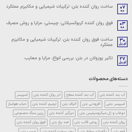
ساخت روان کننده بتن: ترکیبات شیمیایی و مکانیزم عملکرد
07
مه
هیچ
دیدگاهی
برای
ثبت
فوق روان کننده کربوکسیلاتی: چیستی، مزایا و روش مصرف
03
ساخت
نشده
مه
روان
هیچ
کننده
دیدگاهی
بتن:
برای
ثبت
ساخت فوق روان کننده بتن: ترکیبات شیمیایی و مکانیزم
ترکیبات
30
فوق
نشده
شیمیایی
آوریل
عملکرد
روان
و
کننده
مکانیزم
هیچ
کربوکسیلاتی:
عملکرد
دیدگاهی
چیستی،
تاثیر پوزولان در بتن: بررسی انواع، مزایا و معایب
27
برای
ثبت
مزایا
ساخت
آوریل
نشده
و
هیچ
فوق
روش
دیدگاهی
روان
مصرف
برای
ثبت
کننده
تاثیر
نشده
بتن:
دسته‌های محصولات
پوزولان
ترکیبات
در
شیمیایی
بتن:
و
بررسی
مکانیزم
انواع،
آب بند کننده بتن
آب بند کننده سطح
ابر روان کننده بتن
اسپیسر
عملکرد
مزایا
و
اسپیسر بتنی
افزودنی بتن
الیاف بتن
ترمیم کننده بتن
حباب هواساز
معایب
دوغاب و ژل میکروسیلیس بتن
دیرگیر کننده بتن
رزین سنگ مصنوعی
روان کننده بتن
روغن قالب بتن
ضد یخ بتن
فوق روان کننده بتن
فوم بتن
نگهداری سطح بتن
پودر سخت کننده بتن
چسب بتن