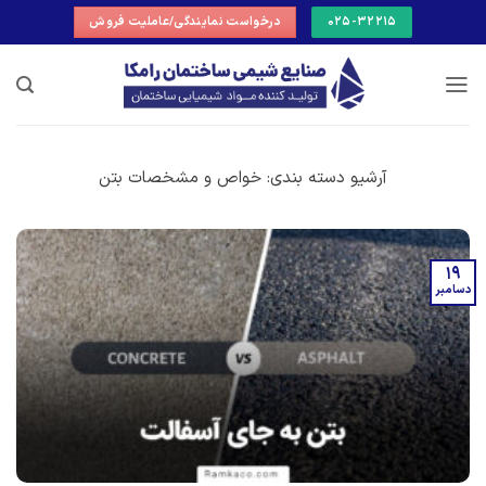
Ski
025-32215
درخواست نمایندگی/عاملیت فروش
t
conten
آرشیو دسته بندی:
خواص و مشخصات بتن
19
دسامبر