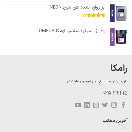
3.50
از
ابر روان کننده بتن نئون NEON
5
امتیاز
4.00
از 5
پاور ژل میکروسیلیس اومگا OMEGA
رامکا
افزودنی بتن و مصالح نوین شیمیایی ساختمان
025-32215
آخرین مطالب