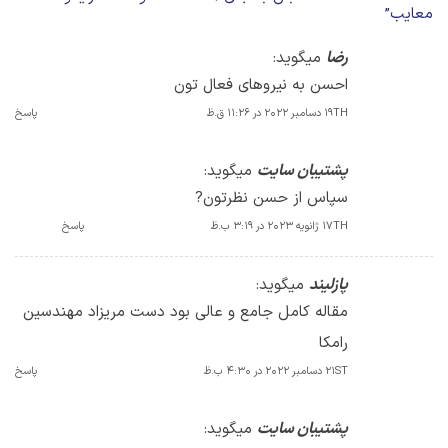
معایب
”
رضا
میگوید:
احسن به نیروهای فعال تون
19TH دسامبر 2022 در 11:26 ق.ظ
پاسخ
پشتیبان سایت
میگوید:
سپاس از حسن نظرتون?
17TH ژانویه 2023 در 3:19 ب.ظ
پاسخ
پازلیند
میگوید:
مقاله کامل جامع و عالی بود دست مریزاد مهندسین
رامکا
21ST دسامبر 2022 در 4:30 ب.ظ
پاسخ
پشتیبان سایت
میگوید: