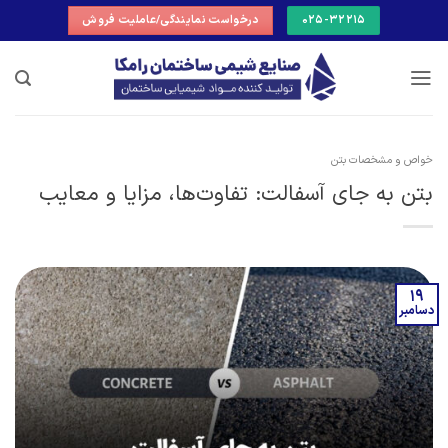
Ski
025-32215
درخواست نمایندگی/عاملیت فروش
t
conten
خواص و مشخصات بتن
بتن به جای آسفالت: تفاوت‌ها، مزایا و معایب
19
دسامبر