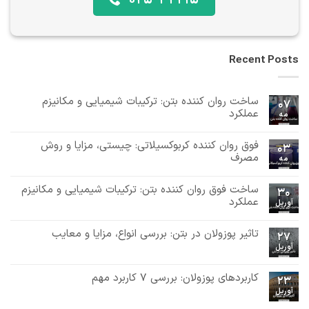
Recent Posts
ساخت روان کننده بتن: ترکیبات شیمیایی و مکانیزم
07
عملکرد
مه
هیچ
دیدگاهی
فوق روان کننده کربوکسیلاتی: چیستی، مزایا و روش
برای
ثبت
03
ساخت
نشده
مصرف
مه
روان
هیچ
کننده
بتن:
دیدگاهی
ساخت فوق روان کننده بتن: ترکیبات شیمیایی و مکانیزم
برای
ثبت
ترکیبات
30
فوق
نشده
شیمیایی
عملکرد
آوریل
روان
و
هیچ
کننده
مکانیزم
دیدگاهی
کربوکسیلاتی:
عملکرد
تاثیر پوزولان در بتن: بررسی انواع، مزایا و معایب
برای
ثبت
چیستی،
27
ساخت
مزایا
نشده
آوریل
هیچ
فوق
و
دیدگاهی
روان
روش
برای
ثبت
کننده
مصرف
تاثیر
نشده
کاربردهای پوزولان: بررسی 7 کاربرد مهم
بتن:
23
پوزولان
ترکیبات
آوریل
در
هیچ
شیمیایی
بتن:
دیدگاهی
و