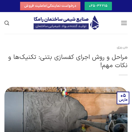
Ski
025-32215
درخواست نمایندگی/عاملیت فروش
t
conten
بتن ریزی
مراحل و روش اجرای کفسازی بتنی: تکنیک‌ها و
نکات مهم!
05
مارس