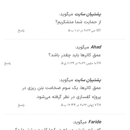
پشتیبان سایت
میگوید:
از حمایت شما متشکریم?
1ST می 2022 در 1:01 ب.ظ
پاسخ
Ahad
میگوید:
عمق کاترها باید چقدر باشد؟
10TH مارس 2022 در 11:36 ق.ظ
پاسخ
پشتیبان سایت
میگوید:
عمق کاترها، یک سوم ضخامت بتن ریزی در
پروژه کفسازی در نظر گرفته می‌شود.
7TH ژوئن 2022 در 12:44 ب.ظ
پاسخ
Faride
میگوید: