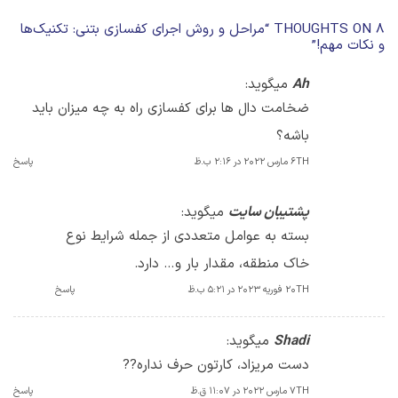
8 THOUGHTS ON “
مراحل و روش اجرای کفسازی بتنی: تکنیک‌ها
و نکات مهم!
”
Ah
میگوید:
ضخامت دال ها برای کفسازی راه به چه میزان باید
باشه؟
6TH مارس 2022 در 2:16 ب.ظ
پاسخ
پشتیبان سایت
میگوید:
بسته به عوامل متعددی از جمله شرایط نوع
خاک منطقه، مقدار بار و… دارد.
20TH فوریه 2023 در 5:21 ب.ظ
پاسخ
Shadi
میگوید:
دست مریزاد، کارتون حرف نداره??
7TH مارس 2022 در 11:07 ق.ظ
پاسخ