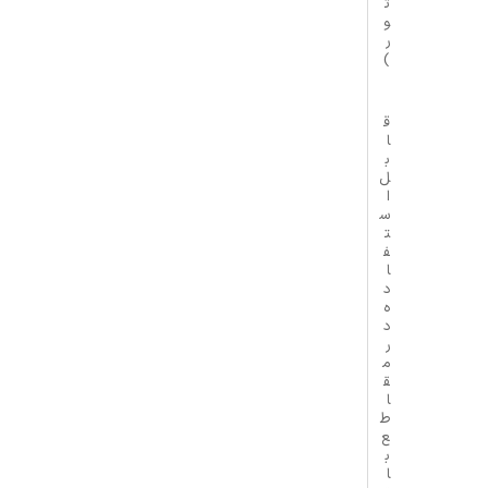
ت
و
ر
)
ق
ا
ب
ل
ا
س
ت
ف
ا
د
ه
د
ر
م
ق
ا
ط
ع
ب
ا