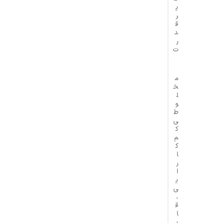
پ
ر
ق
د
ر
ت
م
خ
ل
و
ط
ی
ک
م
ک
ا
ر
ا
ی
ی
،
ق
ا
ب