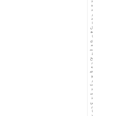
د
ه
د
ر
د
ا
ل‌
ه
ا
ی
م
س
ل
ح
ب
ه
ص
و
ر
ت
د
س
ت
ی
ی
ا
د