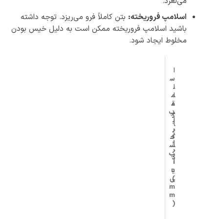
می‌لغزد.
اسلامپ فروریخته:
بتن کاملاً فرو می‌ریزد. توجه داشته
باشید اسلامپ فروریخته ممکن است به دلیل خیس بودن
مخلوط ایجاد شود.
ا
س
ل
ا
م
ق
م
د
پ
ک
ا
ب
ا
ر
ر
ر
ک
ح
ب
ا
س
ر
ر
ب
د
ا
i
ی
n
(
ی
m
m
)