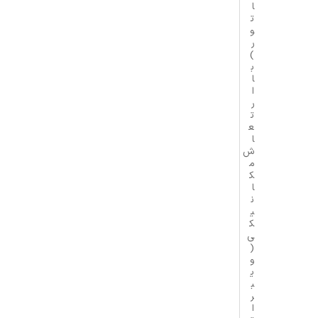
ا
ت
و
ر
)
ب
ا
ا
ر
ت
ع
ا
ش
م
ک
ا
ن
ی
ک
ی
(
و
ی
ب
ر
ا