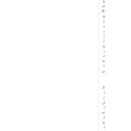
و
س
ط
و
ی
ب
ر
ا
ت
و
ر
د
س
ت
ی
ق
ا
ب
ل
ا
س
ت
ف
ا