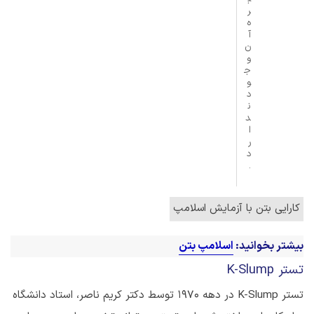
ر
ه
آ
ن
و
ج
و
د
ن
د
ا
ر
د
.
کارایی بتن با آزمایش اسلامپ
بیشتر بخوانید:
اسلامپ بتن
تستر K-Slump
تستر K-Slump در دهه 1970 توسط دکتر کریم ناصر، استاد دانشگاه