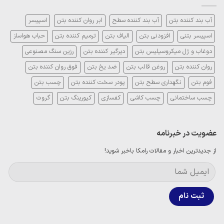
در
شیمیایی
بتن:
و
بررسی
مکانیزم
انواع،
آب بند کننده بتن
آب بند کننده سطح
ابر روان کننده بتن
اسپیسر
عملکرد
مزایا
و
اسپیسر بتنی
افزودنی بتن
الیاف بتن
ترمیم کننده بتن
حباب هواساز
معایب
دوغاب و ژل میکروسیلیس بتن
دیرگیر کننده بتن
رزین سنگ مصنوعی
روان کننده بتن
روغن قالب بتن
ضد یخ بتن
فوق روان کننده بتن
فوم بتن
نگهداری سطح بتن
پودر سخت کننده بتن
چسب بتن
چسب ساختمانی
چسب کاشی
کفسازی
کیورینگ بتن
گروت
عضویت در خبرنامه
از جدیدترین اخبار و مقالات رامکا باخبر شوید!