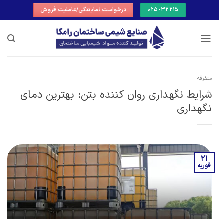
Ski
025-32215
درخواست نمایندگی/عاملیت فروش
t
conten
متفرقه
شرایط نگهداری روان کننده بتن: بهترین دمای
نگهداری
21
فوریه