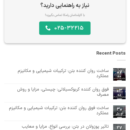
نیاز به راهنمایی دارید؟
با کارشناسان رامکا تماس بگیرید!
025-32215
Recent Posts
ساخت روان کننده بتن: ترکیبات شیمیایی و مکانیزم
07
عملکرد
مه
هیچ
دیدگاهی
فوق روان کننده کربوکسیلاتی: چیستی، مزایا و روش
برای
ثبت
03
ساخت
نشده
مصرف
مه
روان
هیچ
کننده
بتن:
دیدگاهی
ساخت فوق روان کننده بتن: ترکیبات شیمیایی و مکانیزم
برای
ثبت
ترکیبات
30
فوق
نشده
شیمیایی
عملکرد
آوریل
روان
و
هیچ
کننده
مکانیزم
دیدگاهی
کربوکسیلاتی:
عملکرد
تاثیر پوزولان در بتن: بررسی انواع، مزایا و معایب
برای
ثبت
چیستی،
27
ساخت