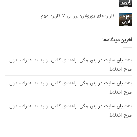
مزایا
نشده
آوریل
هیچ
فوق
و
دیدگاهی
روان
روش
برای
ثبت
کننده
مصرف
تاثیر
نشده
کاربردهای پوزولان: بررسی 7 کاربرد مهم
بتن:
23
پوزولان
ترکیبات
آوریل
در
هیچ
شیمیایی
بتن:
دیدگاهی
و
برای
ثبت
بررسی
مکانیزم
کاربردهای
نشده
انواع،
عملکرد
پوزولان:
مزایا
آخرین دیدگاه‌ها
بررسی
و
7
معایب
کاربرد
مهم
پشتیبان سایت
در
بتن رنگی؛ راهنمای کامل تولید به همراه جدول
طرح اختلاط
پشتیبان سایت
در
بتن رنگی؛ راهنمای کامل تولید به همراه جدول
طرح اختلاط
پشتیبان سایت
در
بتن رنگی؛ راهنمای کامل تولید به همراه جدول
طرح اختلاط