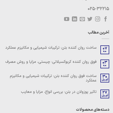
025-32215
آخرین مطالب
ساخت روان کننده بتن: ترکیبات شیمیایی و مکانیزم عملکرد
07
مه
هیچ
دیدگاهی
برای
ثبت
فوق روان کننده کربوکسیلاتی: چیستی، مزایا و روش مصرف
03
ساخت
نشده
مه
روان
هیچ
کننده
دیدگاهی
بتن:
برای
ثبت
ساخت فوق روان کننده بتن: ترکیبات شیمیایی و مکانیزم
ترکیبات
30
فوق
نشده
شیمیایی
آوریل
عملکرد
روان
و
کننده
مکانیزم
هیچ
کربوکسیلاتی:
عملکرد
دیدگاهی
چیستی،
تاثیر پوزولان در بتن: بررسی انواع، مزایا و معایب
27
برای
ثبت
مزایا
ساخت
آوریل
نشده
و
هیچ
فوق
روش
دیدگاهی
روان
مصرف
برای
ثبت
کننده
تاثیر
نشده
بتن:
دسته‌های محصولات
پوزولان
ترکیبات