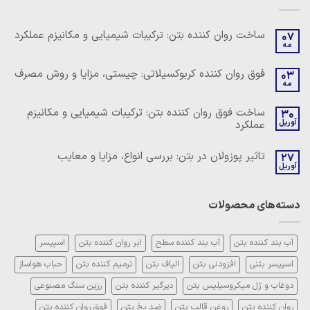
ساخت روان کننده بتن: ترکیبات شیمیایی و مکانیزم عملکرد
07
مه
هیچ
دیدگاهی
برای
ثبت
فوق روان کننده کربوکسیلاتی: چیستی، مزایا و روش مصرف
03
ساخت
نشده
مه
روان
هیچ
کننده
دیدگاهی
بتن:
برای
ثبت
ساخت فوق روان کننده بتن: ترکیبات شیمیایی و مکانیزم
ترکیبات
30
فوق
نشده
شیمیایی
آوریل
عملکرد
روان
و
کننده
مکانیزم
هیچ
کربوکسیلاتی:
عملکرد
دیدگاهی
چیستی،
تاثیر پوزولان در بتن: بررسی انواع، مزایا و معایب
27
برای
ثبت
مزایا
ساخت
آوریل
نشده
و
هیچ
فوق
روش
دیدگاهی
روان
مصرف
برای
ثبت
کننده
تاثیر
نشده
بتن:
دسته‌های محصولات
پوزولان
ترکیبات
در
شیمیایی
بتن:
و
بررسی
مکانیزم
انواع،
آب بند کننده بتن
آب بند کننده سطح
ابر روان کننده بتن
اسپیسر
عملکرد
مزایا
و
اسپیسر بتنی
افزودنی بتن
الیاف بتن
ترمیم کننده بتن
حباب هواساز
معایب
دوغاب و ژل میکروسیلیس بتن
دیرگیر کننده بتن
رزین سنگ مصنوعی
روان کننده بتن
روغن قالب بتن
ضد یخ بتن
فوق روان کننده بتن