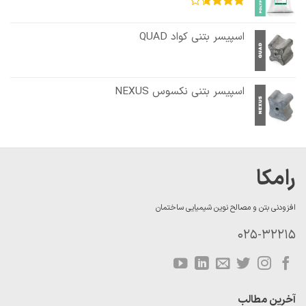
امتیاز
3.60
از
اسپیسر بتنی کواد QUAD
5
اسپیسر بتنی نکسوس NEXUS
رامکا
افزودنی بتن و مصالح نوین شیمیایی ساختمان
025-32215
آخرین مطالب