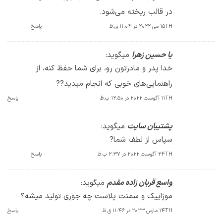
در قالب ریخته می‌شود.
15TH می 2022 در 11:04 ق.ظ
پاسخ
یا حسین زهرا
میگوید:
خدا پدر و مادرتون رو، برای شما حفظ کنه، از
راهنمایی‌های خوبی که انجام میدید??
11TH آگوست 2022 در 12:50 ب.ظ
پاسخ
پشتیبان سایت
میگوید:
سپاس از لطف شما?
24TH آگوست 2022 در 2:37 ب.ظ
پاسخ
واسع قربان زاده مقدم
میگوید:
موزاییک و سمنت پلاست چه جوری تولید میشه؟
14TH مارس 2023 در 11:46 ق.ظ
پاسخ