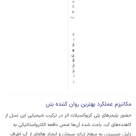
م
ک
ع
ب
ف
ا
ی
ق
و
د
ی
ن
ک
و
ل
ن
ر
ک
ل
ر
مکانیزم عملکرد بهترین روان کننده بتن
حضور پلیمرهای پلی کربوکسیلات اتر در ترکیب شیمیایی این نسل از
کاهنده‌های آب، باعث شده آن‌ها ضمن دافعه الکترواستاتیکی به
دلیل چسبیدن به سطح ذرات سیمان و ایجاد هاله‌ای از آب اطراف