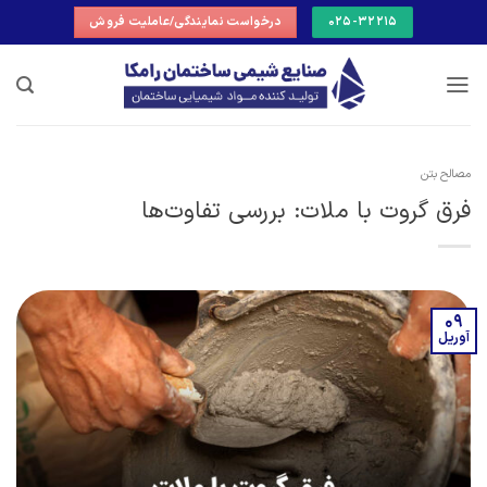
Ski
025-32215
درخواست نمایندگی/عاملیت فروش
t
conten
مصالح بتن
فرق گروت با ملات: بررسی تفاوت‌ها
09
آوریل