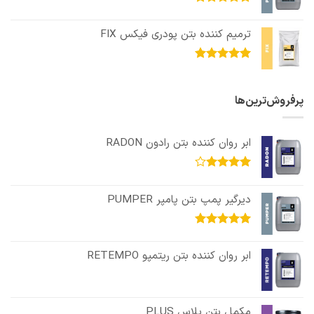
امتیاز
5.00
از 5
ترمیم کننده بتن پودری فیکس FIX
امتیاز
5.00
از 5
پرفروش‌ترین‌ها
ابر روان کننده بتن رادون RADON
امتیاز
3.89
از
دیرگیر پمپ بتن پامپر PUMPER
5
امتیاز
5.00
از 5
ابر روان کننده بتن ریتمپو RETEMPO
مکمل بتن پلاس PLUS