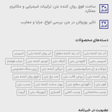
دیدگاهی
بتن:
برای
ثبت
ساخت فوق روان کننده بتن: ترکیبات شیمیایی و مکانیزم
ترکیبات
30
فوق
نشده
شیمیایی
آوریل
عملکرد
روان
و
کننده
مکانیزم
هیچ
کربوکسیلاتی:
عملکرد
دیدگاهی
چیستی،
تاثیر پوزولان در بتن: بررسی انواع، مزایا و معایب
27
برای
ثبت
مزایا
ساخت
آوریل
نشده
و
هیچ
فوق
روش
دیدگاهی
روان
مصرف
برای
ثبت
کننده
تاثیر
نشده
بتن:
دسته‌های محصولات
پوزولان
ترکیبات
در
شیمیایی
بتن:
و
بررسی
مکانیزم
انواع،
آب بند کننده بتن
آب بند کننده سطح
ابر روان کننده بتن
اسپیسر
عملکرد
مزایا
و
اسپیسر بتنی
افزودنی بتن
الیاف بتن
ترمیم کننده بتن
حباب هواساز
معایب
دوغاب و ژل میکروسیلیس بتن
دیرگیر کننده بتن
رزین سنگ مصنوعی
روان کننده بتن
روغن قالب بتن
ضد یخ بتن
فوق روان کننده بتن
فوم بتن
نگهداری سطح بتن
پودر سخت کننده بتن
چسب بتن
چسب ساختمانی
چسب کاشی
کفسازی
کیورینگ بتن
گروت
عضویت در خبرنامه