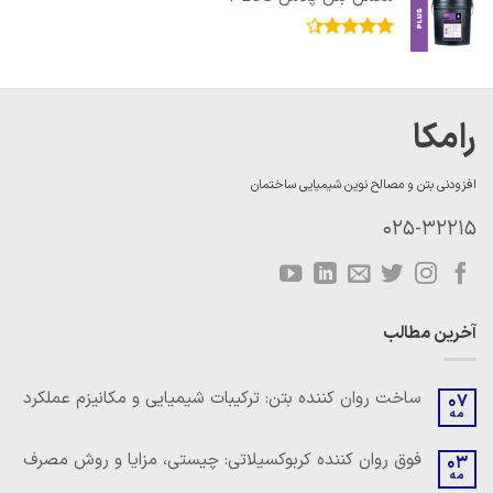
امتیاز
4.33
از 5
رامکا
افزودنی بتن و مصالح نوین شیمیایی ساختمان
025-32215
آخرین مطالب
ساخت روان کننده بتن: ترکیبات شیمیایی و مکانیزم عملکرد
07
مه
هیچ
دیدگاهی
برای
ثبت
فوق روان کننده کربوکسیلاتی: چیستی، مزایا و روش مصرف
03
ساخت
نشده
مه
روان
هیچ
کننده