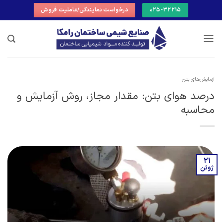
Ski
025-32215
درخواست نمایندگی/عاملیت فروش
t
conten
آزمایش‌های بتن
درصد هوای بتن: مقدار مجاز، روش آزمایش و
محاسبه
21
ژوئن