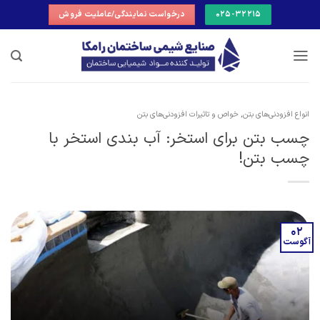
Ski
025-32215
درخواست نمایندگی/عاملیت فروش
t
conten
انواع افزودنی‌های بتن
,
خواص و تاثیرات افزودنی‌های بتن
چسب بتن برای استخر: آب بندی استخر با
چسب بتن!
02
آگوست