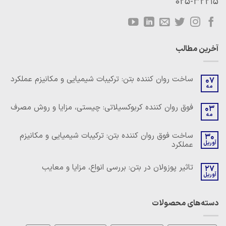
025-32215
آخرین مطالب
ساخت روان کننده بتن: ترکیبات شیمیایی و مکانیزم عملکرد
07
مه
هیچ
دیدگاهی
برای
ثبت
فوق روان کننده کربوکسیلاتی: چیستی، مزایا و روش مصرف
03
ساخت
نشده
مه
روان
هیچ
کننده
دیدگاهی
بتن:
برای
ثبت
ساخت فوق روان کننده بتن: ترکیبات شیمیایی و مکانیزم
ترکیبات
30
فوق
نشده
شیمیایی
آوریل
عملکرد
روان
و
کننده
مکانیزم
هیچ
کربوکسیلاتی:
عملکرد
دیدگاهی
چیستی،
تاثیر پوزولان در بتن: بررسی انواع، مزایا و معایب
27
برای
ثبت
مزایا
ساخت
آوریل
نشده
و
هیچ
فوق
روش
دیدگاهی
روان
مصرف
برای
ثبت
کننده
تاثیر
نشده
بتن:
دسته‌های محصولات
پوزولان
ترکیبات
در
شیمیایی
بتن:
و
بررسی