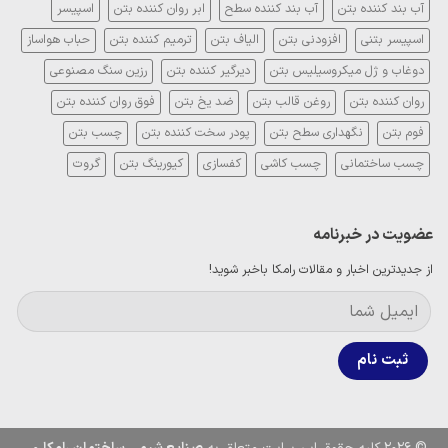
مکانیزم
انواع،
آب بند کننده بتن
آب بند کننده سطح
ابر روان کننده بتن
اسپیسر
عملکرد
مزایا
و
اسپیسر بتنی
افزودنی بتن
الیاف بتن
ترمیم کننده بتن
حباب هواساز
معایب
دوغاب و ژل میکروسیلیس بتن
دیرگیر کننده بتن
رزین سنگ مصنوعی
روان کننده بتن
روغن قالب بتن
ضد یخ بتن
فوق روان کننده بتن
فوم بتن
نگهداری سطح بتن
پودر سخت کننده بتن
چسب بتن
چسب ساختمانی
چسب کاشی
کفسازی
کیورینگ بتن
گروت
عضویت در خبرنامه
از جدیدترین اخبار و مقالات رامکا باخبر شوید!