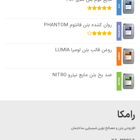
امتیاز
4.60
از 5
روان کننده بتن فانتوم PHANTOM
امتیاز
3.92
از
روغن قالب بتن لومیا LUMIA
5
ضد یخ بتن مایع نیترو NITRO
رامکا
افزودنی بتن و مصالح نوین شیمیایی ساختمان