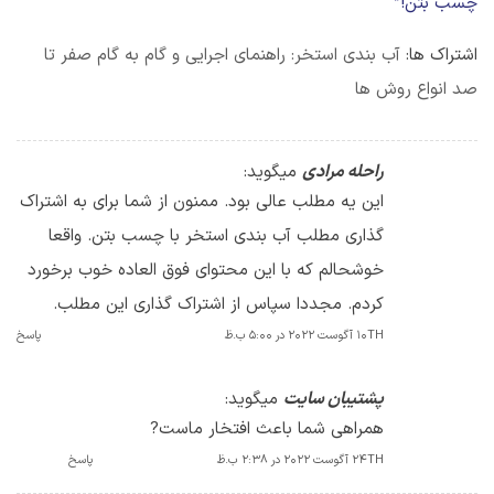
چسب بتن!
”
اشتراک ها:
آب بندی استخر: راهنمای اجرایی و گام به گام صفر تا
صد انواع روش ها
راحله مرادی
میگوید:
این یه مطلب عالی بود. ممنون از شما برای به اشتراک
گذاری مطلب آب بندی استخر با چسب بتن. واقعا
خوشحالم که با این محتوای فوق العاده خوب برخورد
کردم. مجددا سپاس از اشتراک گذاری این مطلب.
10TH آگوست 2022 در 5:00 ب.ظ
پاسخ
پشتیبان سایت
میگوید:
همراهی شما باعث افتخار ماست?
24TH آگوست 2022 در 2:38 ب.ظ
پاسخ