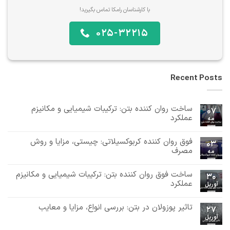
با کارشناسان رامکا تماس بگیرید!
025-32215
Recent Posts
ساخت روان کننده بتن: ترکیبات شیمیایی و مکانیزم
07
عملکرد
مه
هیچ
دیدگاهی
فوق روان کننده کربوکسیلاتی: چیستی، مزایا و روش
برای
ثبت
03
ساخت
نشده
مصرف
مه
روان
هیچ
کننده
بتن:
دیدگاهی
ساخت فوق روان کننده بتن: ترکیبات شیمیایی و مکانیزم
برای
ثبت
ترکیبات
30
فوق
نشده
شیمیایی
عملکرد
آوریل
روان
و
هیچ
کننده
مکانیزم
دیدگاهی
کربوکسیلاتی:
عملکرد
تاثیر پوزولان در بتن: بررسی انواع، مزایا و معایب
برای
ثبت
چیستی،
27
ساخت
مزایا
نشده
آوریل
هیچ
فوق
و
دیدگاهی
روان
روش