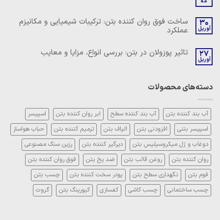
مه
روان
هیچ
کننده
دیدگاهی
بتن:
برای
ثبت
ساخت فوق روان کننده بتن: ترکیبات شیمیایی و مکانیزم
ترکیبات
30
فوق
نشده
شیمیایی
آوریل
عملکرد
روان
و
کننده
مکانیزم
هیچ
کربوکسیلاتی:
عملکرد
دیدگاهی
چیستی،
تاثیر پوزولان در بتن: بررسی انواع، مزایا و معایب
27
برای
ثبت
مزایا
ساخت
آوریل
نشده
و
هیچ
فوق
روش
دیدگاهی
روان
مصرف
برای
ثبت
کننده
تاثیر
نشده
بتن:
دسته‌های محصولات
پوزولان
ترکیبات
در
شیمیایی
بتن:
و
بررسی
مکانیزم
انواع،
آب بند کننده بتن
آب بند کننده سطح
ابر روان کننده بتن
اسپیسر
عملکرد
مزایا
و
اسپیسر بتنی
افزودنی بتن
الیاف بتن
ترمیم کننده بتن
حباب هواساز
معایب
دوغاب و ژل میکروسیلیس بتن
دیرگیر کننده بتن
رزین سنگ مصنوعی
روان کننده بتن
روغن قالب بتن
ضد یخ بتن
فوق روان کننده بتن
فوم بتن
نگهداری سطح بتن
پودر سخت کننده بتن
چسب بتن
چسب ساختمانی
چسب کاشی
کفسازی
کیورینگ بتن
گروت