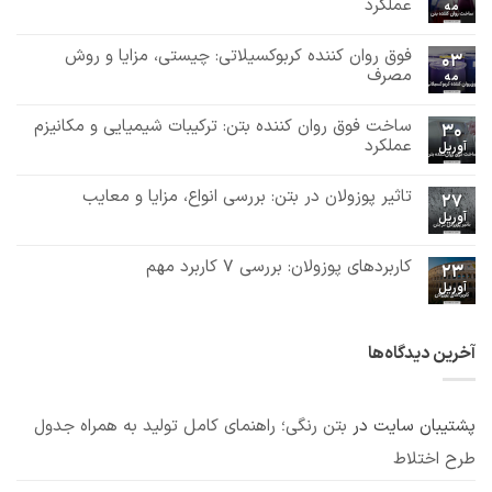
عملکرد
مه
هیچ
دیدگاهی
فوق روان کننده کربوکسیلاتی: چیستی، مزایا و روش
برای
ثبت
03
ساخت
نشده
مصرف
مه
روان
هیچ
کننده
بتن:
دیدگاهی
ساخت فوق روان کننده بتن: ترکیبات شیمیایی و مکانیزم
برای
ثبت
ترکیبات
30
فوق
نشده
شیمیایی
عملکرد
آوریل
روان
و
هیچ
کننده
مکانیزم
دیدگاهی
کربوکسیلاتی:
عملکرد
تاثیر پوزولان در بتن: بررسی انواع، مزایا و معایب
برای
ثبت
چیستی،
27
ساخت
مزایا
نشده
آوریل
هیچ
فوق
و
دیدگاهی
روان
روش
برای
ثبت
کننده
مصرف
تاثیر
نشده
کاربردهای پوزولان: بررسی 7 کاربرد مهم
بتن:
23
پوزولان
ترکیبات
آوریل
در
هیچ
شیمیایی
بتن:
دیدگاهی
و
برای
ثبت
بررسی
مکانیزم
کاربردهای
نشده
انواع،
عملکرد
پوزولان:
مزایا
آخرین دیدگاه‌ها
بررسی
و
7
معایب
کاربرد
مهم
پشتیبان سایت
در
بتن رنگی؛ راهنمای کامل تولید به همراه جدول
طرح اختلاط