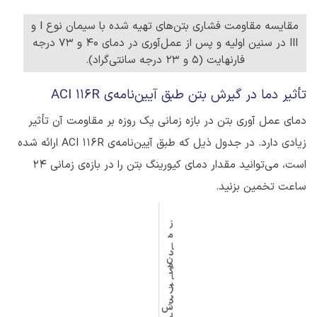
مقایسه مقاومت فشاری بتن‌های تهیه شده با سیمان نوع I و
III در سنین اولیه و پس از عمل‌آوری در دمای 40 و 73 درجه
فارنهایت (5 و 23 درجه سانتی‌گراد).
تأثیر دما در گیرش بتن طبق آیین‌نامه‌ی ACI 116R
دمای عمل آوری بتن در بازه زمانی یک روزه بر مقاومت آن تأثیر
زیادی دارد. در جدول ذیل که طبق آیین‌نامه‌ی ACI 116R ارائه شده
است، می‌توانید مقدار دمای کیورینگ بتن را در بازه‌ی زمانی 24
ساعت تخمین بزنید.
ز
م
ا
د
ن
م
گ
ا
ی
(
ر
د
ش
ر