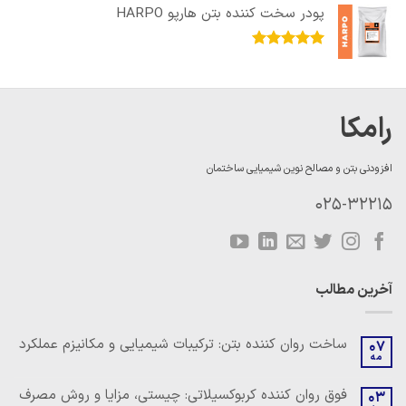
پودر سخت کننده بتن هارپو HARPO
امتیاز
5.00
از 5
رامکا
افزودنی بتن و مصالح نوین شیمیایی ساختمان
025-32215
آخرین مطالب
ساخت روان کننده بتن: ترکیبات شیمیایی و مکانیزم عملکرد
07
مه
هیچ
دیدگاهی
برای
ثبت
فوق روان کننده کربوکسیلاتی: چیستی، مزایا و روش مصرف
03
ساخت
نشده