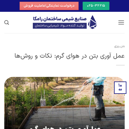
Ski
025-32215
درخواست نمایندگی/عاملیت فروش
t
conten
بتن ریزی
عمل آوری بتن در هوای گرم: نکات و روش‌ها
10
مه