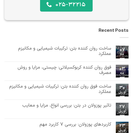
025-32215
Recent Posts
ساخت روان کننده بتن: ترکیبات شیمیایی و مکانیزم
07
عملکرد
مه
هیچ
دیدگاهی
فوق روان کننده کربوکسیلاتی: چیستی، مزایا و روش
برای
ثبت
03
ساخت
نشده
مصرف
مه
روان
هیچ
کننده
بتن:
دیدگاهی
ساخت فوق روان کننده بتن: ترکیبات شیمیایی و مکانیزم
برای
ثبت
ترکیبات
30
فوق
نشده
شیمیایی
عملکرد
آوریل
روان
و
هیچ
کننده
مکانیزم
دیدگاهی
کربوکسیلاتی:
عملکرد
تاثیر پوزولان در بتن: بررسی انواع، مزایا و معایب
برای
ثبت
چیستی،
27
ساخت
مزایا
نشده
آوریل
هیچ
فوق
و
دیدگاهی
روان
روش
برای
ثبت
کننده
مصرف
تاثیر
نشده
کاربردهای پوزولان: بررسی 7 کاربرد مهم
بتن:
23
پوزولان
ترکیبات
آوریل
در
هیچ
شیمیایی