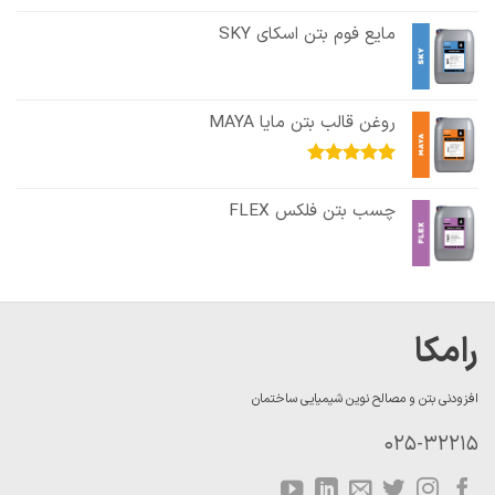
مایع فوم بتن اسکای SKY
روغن قالب بتن مایا MAYA
امتیاز
5.00
از 5
چسب بتن فلکس FLEX
رامکا
افزودنی بتن و مصالح نوین شیمیایی ساختمان
025-32215