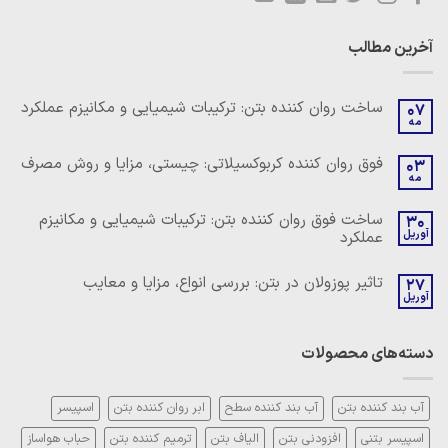
آخرین مطالب
ساخت روان کننده بتن: ترکیبات شیمیایی و مکانیزم عملکرد
07
مه
هیچ
دیدگاهی
برای
ثبت
فوق روان کننده کربوکسیلاتی: چیستی، مزایا و روش مصرف
03
ساخت
نشده
مه
روان
هیچ
کننده
دیدگاهی
بتن:
برای
ثبت
ساخت فوق روان کننده بتن: ترکیبات شیمیایی و مکانیزم
ترکیبات
30
فوق
نشده
شیمیایی
آوریل
عملکرد
روان
و
کننده
مکانیزم
هیچ
کربوکسیلاتی:
عملکرد
دیدگاهی
چیستی،
تاثیر پوزولان در بتن: بررسی انواع، مزایا و معایب
27
برای
ثبت
مزایا
ساخت
آوریل
نشده
و
هیچ
فوق
روش
دیدگاهی
روان
مصرف
برای
ثبت
کننده
تاثیر
نشده
بتن:
دسته‌های محصولات
پوزولان
ترکیبات
در
شیمیایی
بتن:
و
بررسی
مکانیزم
انواع،
آب بند کننده بتن
آب بند کننده سطح
ابر روان کننده بتن
اسپیسر
عملکرد
مزایا
و
اسپیسر بتنی
افزودنی بتن
الیاف بتن
ترمیم کننده بتن
حباب هواساز
معایب