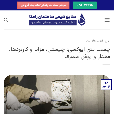
Ski
025-32215
درخواست نمایندگی/عاملیت فروش
t
conten
انواع افزودنی‌های بتن
چسب بتن اپوکسی: چیستی، مزایا و کاربردها،
مقدار و روش مصرف
06
نوامبر