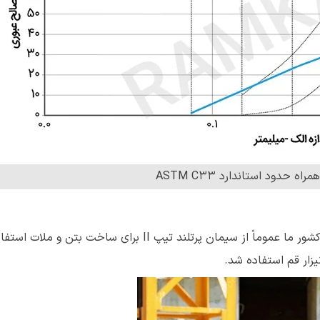
ه حدود استاندارد ASTM C33
بدون شک مهم‌ترین ماده مورد استفاده در بتن سیمان است. در کشور ما عموماً از سیمان پرتلند تیپ II بر