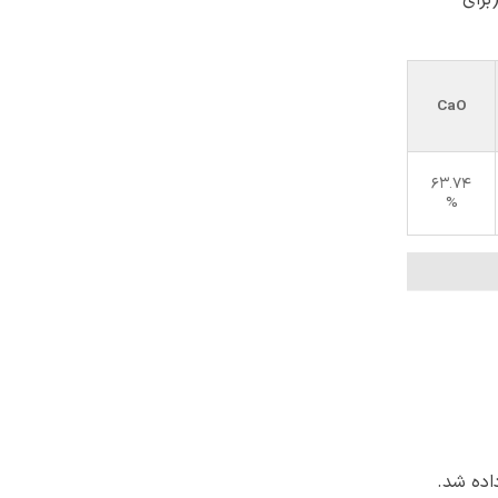
CaO
63.74
%
اده شد.