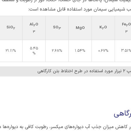
رکیب شیمیایی سیمان مورد استفاده قابل مشاهده است:
Al
O
Fe
O
2
2
SiO
SO
K
O
MgO
2
3
2
3
3
5.45
21.11%
2.68%
1.54%
0.67%
3.51
%
ارگاهی
گاهی
ر کاهش میزان جذب آب دیواره‌های میکسر، رطوبت کافی به دیواره‌ها د