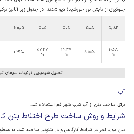
جلوگیری از تابش نور خورشید) دپو شدند. در جدول زیر آنالیز ت
Na
O
C
S
C
S
C
A
C
AF
2
3
2
3
4
57.37
14.37
10.68
%
0.41%
8.50%
%
%
%
تحلیل شیمیایی ترکیبات سیمان تیپ 2 نیزار مورد استفاده در طرح اختلاط بتن ک
آب
برای ساخت بتن از آب شرب شهر قم استفاده شد.
شرایط و روش ساخت طرح اختلاط بتن کار
بتن مورد نظر در شرایط کارگاهی و در بتنونیر ساخته شد. به منظو