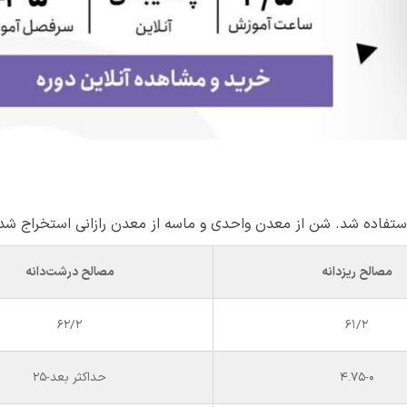
ستفاده شد. شن از معدن واحدی و ماسه از معدن رازانی استخراج شدن
مصالح ریزدانه
مصالح درشت‌دانه
62/2
61/2
4.75-0
حداکثر بعد-25