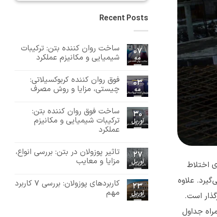
Recent Posts
ساخت روان کننده بتن: ترکیبات
07
شیمیایی و مکانیزم عملکرد
مه
هیچ
دیدگاهی
فوق روان کننده کربوکسیلاتی:
برای
ثبت
03
ساخت
نشده
چیستی، مزایا و روش مصرف
مه
روان
کننده
هیچ
بتن:
دیدگاهی
ساخت فوق روان کننده بتن:
برای
ترکیبات
ثبت
30
فوق
شیمیایی
نشده
ترکیبات شیمیایی و مکانیزم
آوریل
و
روان
عملکرد
کننده
مکانیزم
عملکرد
کربوکسیلاتی:
هیچ
چیستی،
دیدگاهی
مزایا
تاثیر پوزولان در بتن: بررسی انواع،
برای
ثبت
27
و
ساخت
نشده
مزایا و معایب
آوریل
روش
ی اختلاط
فوق
مصرف
روان
هیچ
کننده
دیدگاهی
گیرد. علاوه
کاربردهای پوزولان: بررسی 7 کاربرد
برای
بتن:
ثبت
23
تاثیر
ترکیبات
نشده
مهم
آوریل
گذار است.
پوزولان
شیمیایی
و
در
هیچ
بتن:
مکانیزم
دیدگاهی
راه جداول
برای
بررسی
عملکرد
ثبت