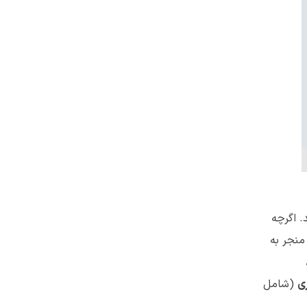
 اگرچه
منجر به
ری
(شامل