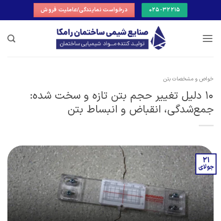
Ski
025-32215
درخواست نمایندگی/عاملیت فروش
t
conten
خواص و مشخصات بتن
10 دلیل تغییر حجم بتن تازه و سخت شده:
جمع‌شدگی، انقباض و انبساط بتن
21
جولای