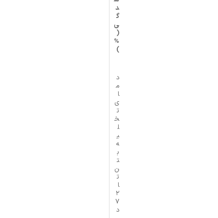
د
گ
ی
(
%
)
د
م
ا
ی
ت
خ
ل
ی
ه
ب
ت
ن
ت
ا
2
7
د