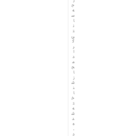
ر
ج
ه
س
ا
ن
ت
ی‌
گ
ر
ا
د
م
ج
ا
ز
ش
ن
ا
خ
ت
ه
ش
د
ه
،
د