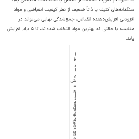
به علاوه در صورت استفاده از سیمان با مشخصات انقباضی بالا،
سنگدانه‌های کثیف یا ذاتاً ضعیف از نظر کیفیت انقباضی و مواد
افزودنی افزایش‌دهنده انقباض، جمع‌شدگی نهایی می‌تواند در
مقایسه با حالتی که بهترین مواد انتخاب شده‌اند، تا 5 برابر افزایش
یابد.
ا
ف
ز
ا
ی
ش
م
ع
ا
ا
ث
د
ر
ع
ل
ا
ت
د
م
ج
ر
م
ل
ج
ع
م
ی
ع‌
ش