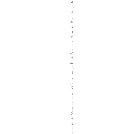
م
ا
د
ر
ح
د
1
6
د
ر
ج
ه
س
ا
ن
ت
ی‌
گ
ر
ا
د
ن
گ
ه
د
ا
ش