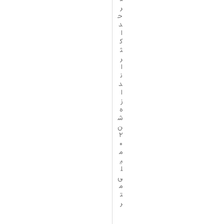
ر
ح
د
ا
ک
ث
ر
ا
ن
د
ا
ز
ه
ش
ن
2
0
م
ی
ل
ی‌
م
ت
ر