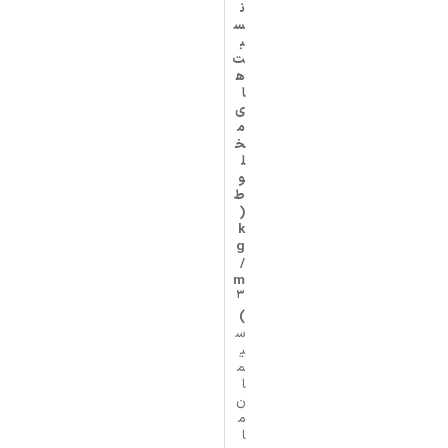
ن
س
ب
ت‌
ه
ا
ی
م
خ
ل
و
ط
(
k
g
/
m
3
)
س
ی
م
ا
ن
م
ا