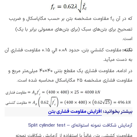
که در آن f
مقاومت مشخصه بتن بر حسب مگا­پاسکال و ضریب
c
تصحیح برای بتن‌های سبک (برای بتن‌های معمولی برابر با یک)
است.
نكته:
مقاومت كششي بتن، حدود 0.08 الي 0.15 مقاومت فشاري آن
به دست مي­آيد.
در ادامه، مقاومت فشاری یک مقطع بتنی 40×40 میلی‌متر مربع و
مقاومت فشاری مشخصه 25 مگاپاسکال محاسبه شده است.
بیشتر بخوانید:
افزایش مقاومت فشاری بتن
آزمایش شکافت نمونه استوانه‌ای – Split cylinder test
مقاومت کششی بتن غالباً با استفاده از آزمایش شکافت نمونه