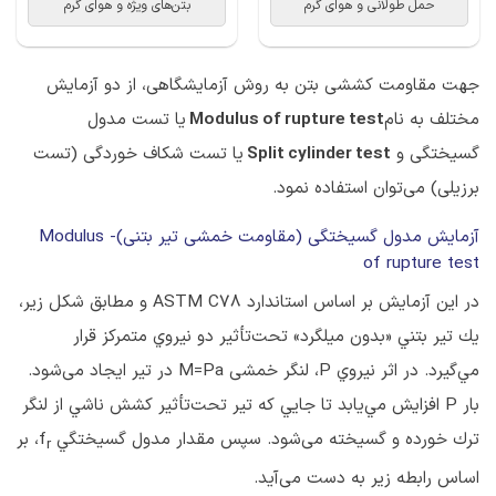
حمل طولانی و هوای گرم
بتن‌های ویژه و هوای گرم
جهت مقاومت کششی بتن به روش آزمایشگاهی، از دو آزمایش
مختلف به نام
Modulus of rupture test
یا تست مدول
گسیختگی و
Split cylinder test
یا تست شکاف خوردگی (تست
برزیلی) می‌توان استفاده نمود.
آزمایش مدول گسیختگی (مقاومت خمشی تیر بتنی)- Modulus
of rupture test
در این آزمایش بر اساس استاندارد ASTM C78 و مطابق شكل زير،
يك تير بتني «بدون ميلگرد» تحت‌تأثیر دو نيروي متمركز قرار
مي‌گيرد. در اثر نيروي P، لنگر خمشی M=Pa در تیر ایجاد می‌شود.
بار P افزايش مي‌يابد تا جايي كه تير تحت‌تأثیر كشش ناشي از لنگر
ترك خورده و گسيخته می‌شود. سپس مقدار مدول گسيختگي f
، بر
r
اساس رابطه زیر به دست می‌آید.