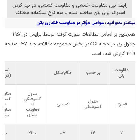
رابطه بین مقاومت خمشی و مقاومت کششی، دو نیم کردن
استوانه برای بتن ساخته شده با سه نوع سنگدانه مختلف
بیشتر بخوانید:
عوامل مؤثر بر مقاومت فشاری بتن
همچنین بر اساس مطالعات صورت گرفته توسط پرایس در 1951،
جدول زیر در مجله ACIدر بخش مجموعه مقالات، جلد ۴۷، صفحه
۴۲۹ گزارش شده است.
مقاومت
نسبت
بر حسب
مگاپاسکال
بتن
(درصد
مدول
مقاوم
گسیختگی
کششی
مدول
فشاری
کششی
به
به
گسیختگی
مقاومت
مقاوم
فشاری
فشاری
11.0
23.0
0.7
1.6
7