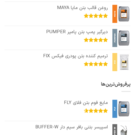
از 5
روغن قالب بتن مایا MAYA
امتیاز
5.00
از 5
دیرگیر پمپ بتن پامپر PUMPER
امتیاز
5.00
از 5
ترمیم کننده بتن پودری فیکس FIX
امتیاز
5.00
از 5
پرفروش‌ترین‌ها
مایع فوم بتن فلای FLY
امتیاز
4.60
از 5
اسپیسر بتنی بافر سیم دار BUFFER-W