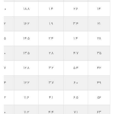
10.0
18.8
1.4
2.6
14
9.2
16.2
1.9
3.4
21
8.5
14.5
2.4
1.4
28
8.0
13.5
2.8
4.7
35
7.7
12.8
3.2
5.4
42
7.4
12.2
3.7
6.0
49
7.2
11.6
4.1
6.5
56
7.0
11.2
4.4
7.1
63