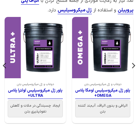
نما، نیاز به رعایت مواردی از جمله مسلح کردن با
الیاف پلی
پروپیلن
و استفاده از
ژل میکروسیلیس
دارد.
دوغاب و ژل میکروسیلیس بتن
دوغاب و ژل میکروسیلیس بتن
پاور ژل میکروسیلیس اومگا پلاس
پاور ژل میکروسیلیس اولترا پلاس
ULTRA+
OMEGA+
الیافی و بدون الیاف، آب‌بند کننده
ایجاد چسبندگی در ملات و کاهش
بتن
نفو‌ذپذیری بتن