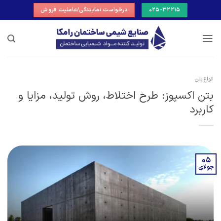
Ski
025-32215
درخواست نمایندگی/عاملیت فروش
t
conten
انواع بتن
بتن اکسپوز: طرح اختلاط، روش تولید، مزایا و
کاربرد
05
جولای