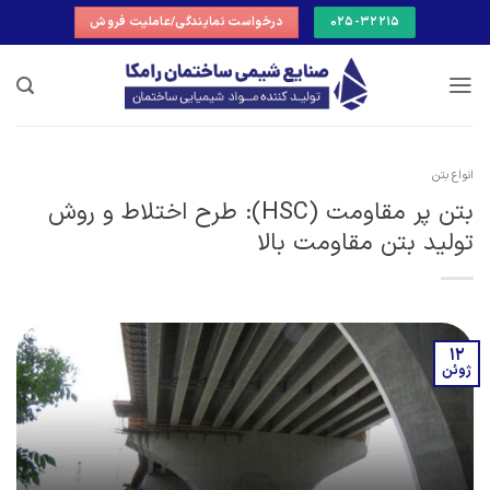
Ski
025-32215
درخواست نمایندگی/عاملیت فروش
t
conten
انواع بتن
بتن پر مقاومت (HSC): طرح اختلاط و روش
تولید بتن مقاومت بالا
12
ژوئن