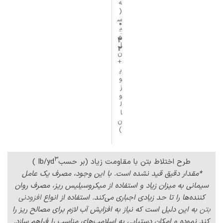
ه
(
س
0
0
0
ی
.
.
.
م
3
3
2
ا
3
2
2
ن
+
پ
و
ز
و
ل
ا
ن
)
3
طرح اختلاط بتن با مقاومت زیاد (بر حسبIb/yd
)
*مقدار دقیق قید نشده است. با این وجود، مصرف یک عامل
سیمانی به میزان زیاد و استفاده از میکروسیلیس ریز، مصرف روان
کننده‌ها را تا حد زیادی اجباری می‌کند. استفاده از انواع
افزودنی
بتن
به این دلیل است که نیاز به افزایش آب لازم برای مصالح ریز را
کند نموده و امکان دستیابی به اسلامپ‌های مناسب را فراهم سازد.