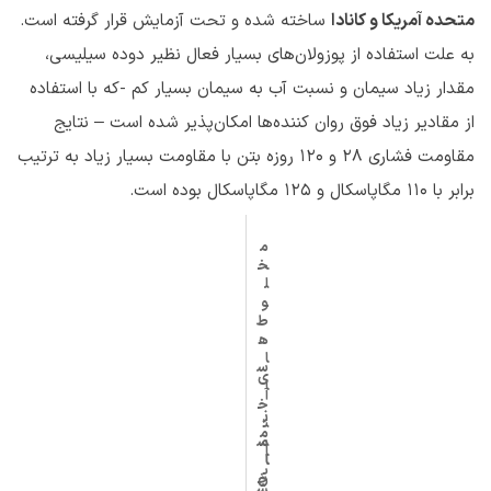
متحده آمریکا و کانادا
ساخته شده و تحت آزمایش قرار گرفته است.
به علت استفاده از پوزولان‌های بسیار فعال نظیر دوده سیلیسی،
مقدار زیاد سیمان و نسبت آب به سیمان بسیار کم -که با استفاده
از مقادیر زیاد فوق روان کننده‌ها امکان‌پذیر شده است – نتایج
مقاومت فشاری ۲۸ و ۱۲۰ روزه بتن با مقاومت بسیار زیاد به ترتیب
برابر با ۱۱۰ مگاپاسکال و 125 مگاپاسکال بوده است.
م
خ
ل
و
ط‌
ه
ا
س
ی
ا
آ
خ
ز
ت
م
م
س
ا
ا
ا
ی
خ
ن
ش