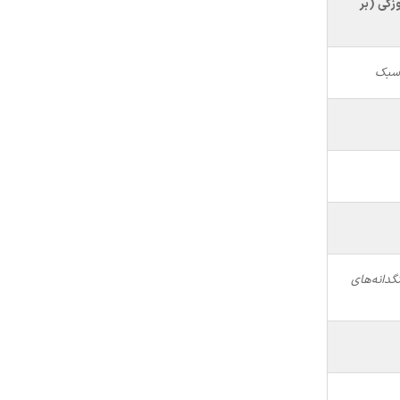
(بر
 سبک
گدانه‌های