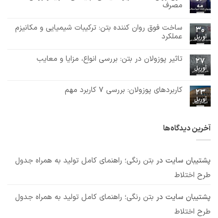
ساخت
نشده
مصرف
مه
روان
هیچ
کننده
بتن:
دیدگاهی
ساخت فوق روان کننده بتن: ترکیبات شیمیایی و مکانیزم
برای
ثبت
ترکیبات
30
فوق
نشده
شیمیایی
عملکرد
آوریل
روان
و
هیچ
کننده
مکانیزم
دیدگاهی
کربوکسیلاتی:
عملکرد
تاثیر پوزولان در بتن: بررسی انواع، مزایا و معایب
برای
ثبت
چیستی،
27
ساخت
مزایا
نشده
آوریل
هیچ
فوق
و
دیدگاهی
روان
روش
برای
ثبت
کننده
مصرف
تاثیر
نشده
کاربردهای پوزولان: بررسی 7 کاربرد مهم
بتن:
23
پوزولان
ترکیبات
آوریل
در
هیچ
شیمیایی
بتن:
دیدگاهی
و
برای
ثبت
بررسی
مکانیزم
کاربردهای
نشده
انواع،
عملکرد
پوزولان:
مزایا
آخرین دیدگاه‌ها
بررسی
و
7
معایب
کاربرد
مهم
پشتیبان سایت
در
بتن رنگی؛ راهنمای کامل تولید به همراه جدول
طرح اختلاط
پشتیبان سایت
در
بتن رنگی؛ راهنمای کامل تولید به همراه جدول
طرح اختلاط