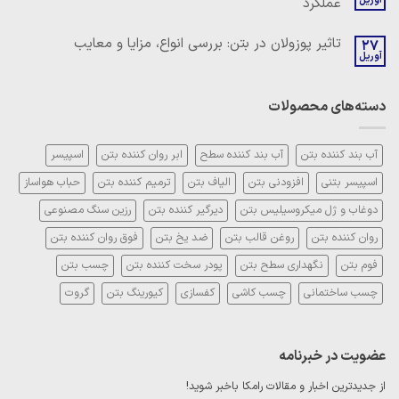
عملکرد
روان
و
کننده
مکانیزم
هیچ
کربوکسیلاتی:
عملکرد
دیدگاهی
چیستی،
تاثیر پوزولان در بتن: بررسی انواع، مزایا و معایب
27
برای
ثبت
مزایا
ساخت
آوریل
نشده
و
هیچ
فوق
روش
دیدگاهی
روان
مصرف
برای
ثبت
کننده
تاثیر
نشده
بتن:
دسته‌های محصولات
پوزولان
ترکیبات
در
شیمیایی
بتن:
و
بررسی
مکانیزم
انواع،
آب بند کننده بتن
آب بند کننده سطح
ابر روان کننده بتن
اسپیسر
عملکرد
مزایا
و
اسپیسر بتنی
افزودنی بتن
الیاف بتن
ترمیم کننده بتن
حباب هواساز
معایب
دوغاب و ژل میکروسیلیس بتن
دیرگیر کننده بتن
رزین سنگ مصنوعی
روان کننده بتن
روغن قالب بتن
ضد یخ بتن
فوق روان کننده بتن
فوم بتن
نگهداری سطح بتن
پودر سخت کننده بتن
چسب بتن
چسب ساختمانی
چسب کاشی
کفسازی
کیورینگ بتن
گروت
عضویت در خبرنامه
از جدیدترین اخبار و مقالات رامکا باخبر شوید!