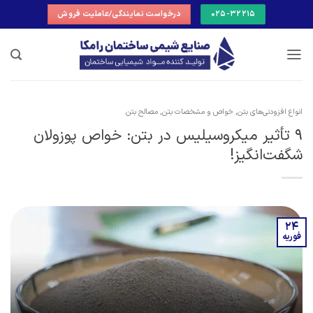
Ski
025-32215
درخواست نمایندگی/عاملیت فروش
t
conten
انواع افزودنی‌های بتن
,
خواص و مشخصات بتن
,
مصالح بتن
9 تأثیر میکروسیلیس در بتن: خواص پوزولان
شگفت‌انگیز!
24
فوریه