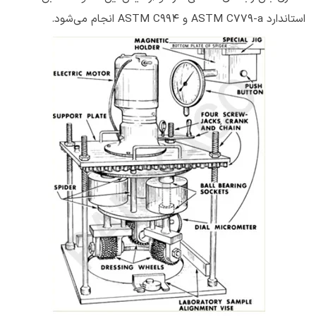
استاندارد ASTM C779-a و ASTM C994 انجام می‌شود.