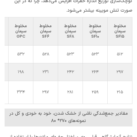
کوچک‌سازی توزیع اندازه حفرات افزایش می‌دهد، چرا که در این
صورت تنش مویینه بیشتر می‌شود.
مخلوط
مخلوط
مخلوط
مخلوط
مخلوط
سیمان
سیمان
سیمان
سیمان
سیمان
ج
OPC
SF6
SF8
SF10
SF15
532
528
523
523
512
198
231
242
264
297
334
297
281
259
215
مقادیر جمع‌شدگی ناشی از خشک شدن، خود به خودی و کل در
نمونه‌های ۲۷۰* ۸۰