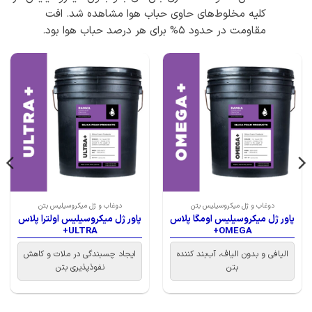
کلیه مخلوط‌های حاوی حباب هوا مشاهده شد. افت
مقاومت در حدود 5% برای هر درصد حباب هوا بود.
دوغاب و ژل میکروسیلیس بتن
دوغاب و ژل میکروسیلیس بتن
پاور ژل میکروسیلیس اومگا پلاس
پاور ژل میکروسیلیس اولترا پلاس
ULTRA+
OMEGA+
الیافی و بدون الیاف، آب‌بند کننده
ایجاد چسبندگی در ملات و کاهش
بتن
نفو‌ذپذیری بتن