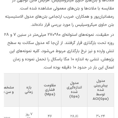
ملات‌ها و بتن‌های حاوی میکروسیلیس، افزایش قابل توجهی در
مقایسه با ملات‌ها و بتن‌های معمولی مشاهده شده است.
رمضانیان‌پور و همکاران، ضریب ارتجاعی بتن‌های مدول الاستیسیته
بتن حاوی میکروسیلیس را مورد بررسی قرار داده‌اند.
در حقیقت، نمونه‌های استوانه‌ای 80*270 میلی‌متر در سنین ۷ و ۲۸
روزه تحت بارگذاری قرار گرفتند. از آن‌جا که مدول سکانت به سطح
تنش وارده و نیز نرخ بارگذاری مربوط می‌شود، کلیه نمونه‌های این
پژوهش، تنشی به اندازه ۱۰ مگا پاسکال را تحمل نموده و زمان
اعمال این بار در حدود ۱۰ دقیقه بوده است.
مدول
مدول
پیش‌بینی
مقاومت
اندازه‌گیری
بازه
مشخصات
شده
فشاری
شده
زمانی
و سن بتن
توسط
(Mpa)
(Gpa)
ACI(Gpa)
7 روز
46
28.81
30.24